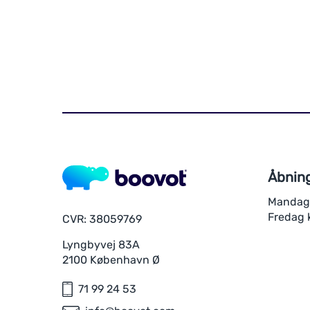
Åbning
Mandag-
Fredag k
CVR: 38059769
Lyngbyvej 83A
2100 København Ø
71 99 24 53