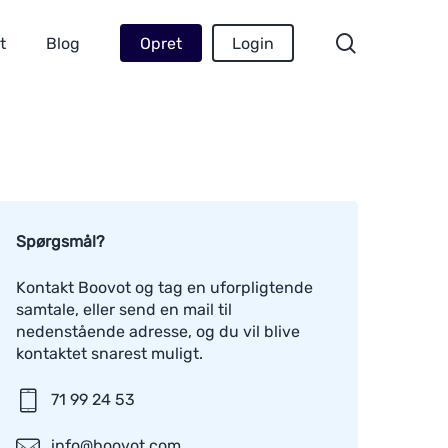
Menu
search
t
Blog
Opret
Login
Spørgsmål?
Kontakt Boovot og tag en uforpligtende
samtale, eller send en mail til
nedenstående adresse, og du vil blive
kontaktet snarest muligt.
71 99 24 53
info@boovot.com