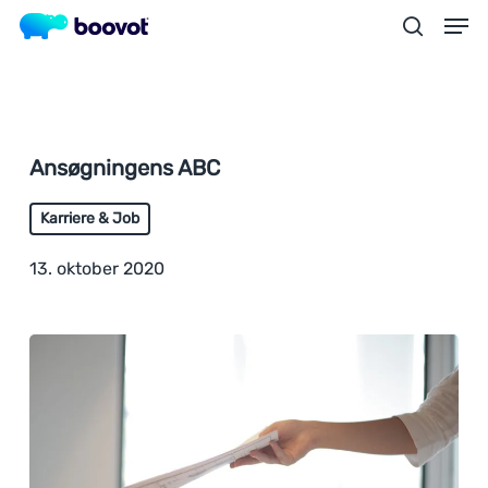
Skip
Menu
Men
to
search
main
content
Ansøgningens ABC
Karriere & Job
13. oktober 2020