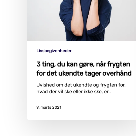
frygten
for
det
ukendte
tager
overhånd
Livsbegivenheder
3 ting, du kan gøre, når frygten
for det ukendte tager overhånd
Uvished om det ukendte og frygten for,
hvad der vil ske eller ikke ske, er…
9. marts 2021