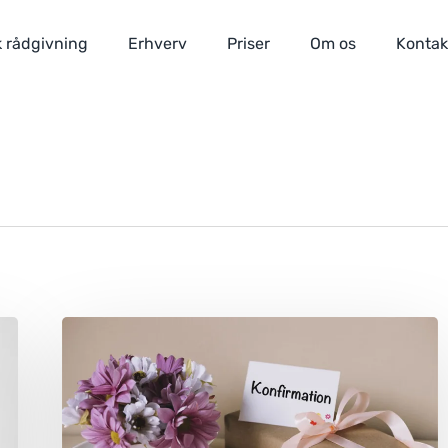
 rådgivning
Erhverv
Priser
Om os
Kontak
Konfirmation:
Dit
barns
økonomi
i
fremtiden