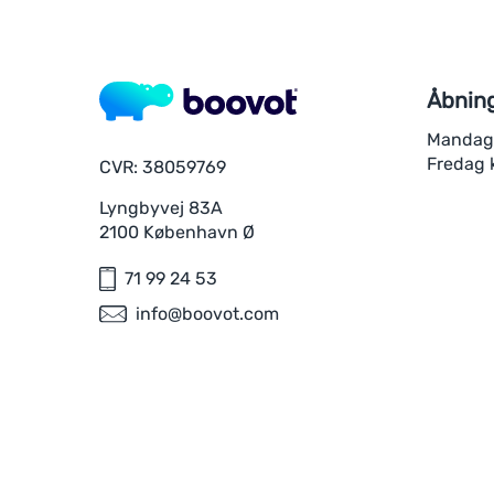
Åbning
Mandag-
Fredag k
CVR: 38059769
Lyngbyvej 83A
2100 København Ø
71 99 24 53
info@boovot.com